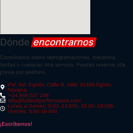
Dónde
encontrarnos
Consúltanos sobre reprogramaciones, mecánica,
tarifas o cualquier otro servicio. Puedes reservar cita
previa por teléfono.
Pol. Ind. Egüés, Calle B, N88, 31486 Egüés,
Navarra
+34 948 037 298
info@fulltechperformance.com
Lunes a Jueves: 9:00–13:00h, 15:00–19:00h
Viernes: 8:00-16:00h
¡Escríbenos!