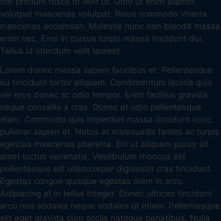
nisl pretium fusce id velit ut. Odio ut enim blandit
volutpat maecenas volutpat. Risus commodo viverra
maecenas accumsan. Molestie nunc non blandit massa
enim nec. Eros in cursus turpis massa tincidunt dui.
Tellus id interdum velit laoreet.
Lorem donec massa sapien faucibus et. Pellentesque
eu tincidunt tortor aliquam. Condimentum lacinia quis
vel eros donec ac odio tempor. Enim facilisis gravida
neque convallis a cras. Donec et odio pellentesque
diam. Commodo quis imperdiet massa tincidunt nunc
pulvinar sapien et. Netus et malesuada fames ac turpis
egestas maecenas pharetra. Elit ut aliquam purus sit
amet luctus venenatis. Vestibulum rhoncus est
pellentesque elit ullamcorper dignissim cras tincidunt.
Egestas congue quisque egestas diam in arcu.
Adipiscing at in tellus integer. Donec ultrices tincidunt
arcu non sodales neque sodales ut etiam. Pellentesque
elit eget gravida cum sociis natoque penatibus. Nulla