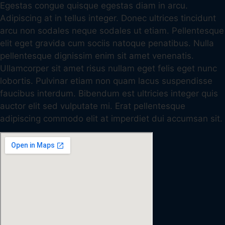
Egestas congue quisque egestas diam in arcu.
Adipiscing at in tellus integer. Donec ultrices tincidunt
arcu non sodales neque sodales ut etiam. Pellentesque
elit eget gravida cum sociis natoque penatibus. Nulla
pellentesque dignissim enim sit amet venenatis.
Ullamcorper sit amet risus nullam eget felis eget nunc
lobortis. Pulvinar etiam non quam lacus suspendisse
faucibus interdum. Bibendum est ultricies integer quis
auctor elit sed vulputate mi. Erat pellentesque
adipiscing commodo elit at imperdiet dui accumsan sit.